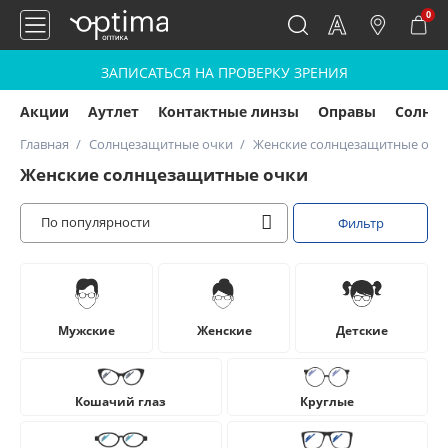
0
ЗАПИСАТЬСЯ НА ПРОВЕРКУ ЗРЕНИЯ
Акции
Аутлет
Контактные линзы
Оправы
Солнц
Главная
Солнцезащитные очки
Женские солнцезащитные очк
Женские солнцезащитные очки
По популярности
Фильтр
Мужские
Женские
Детские
Кошачий глаз
Круглые