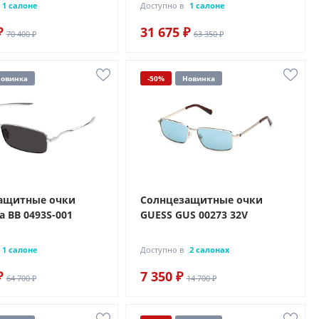
1 салоне
Доступно в
1 салоне
₽
31 675 ₽
70 400 ₽
63 350 ₽
овинка
-50%
Новинка
ащитные очки
Солнцезащитные очки
a BB 0493S-001
GUESS GUS 00273 32V
1 салоне
Доступно в
2 салонах
₽
7 350 ₽
64 700 ₽
14 700 ₽