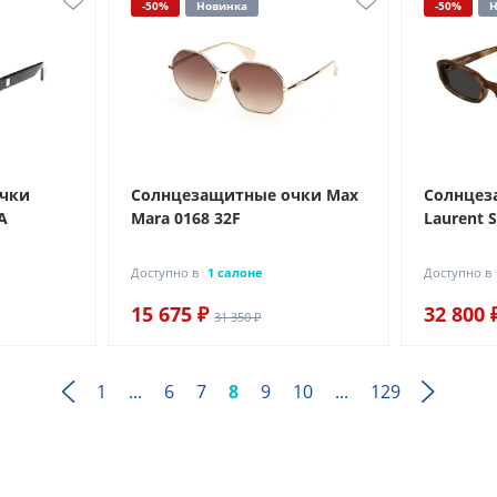
-50%
Новинка
-50%
Н
очки
Солнцезащитные очки Max
Солнцез
A
Mara 0168 32F
Laurent S
Доступно в
1 салоне
Доступно в
15 675 ₽
32 800 
31 350 ₽
1
...
6
7
8
9
10
...
129