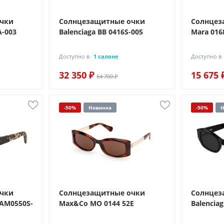
очки
Солнцезащитные очки
Солнцез
A-003
Balenciaga BB 0416S-005
Mara 016
Доступно в
1 салоне
Доступно в
32 350 ₽
15 675 
64 700 ₽
-50%
Новинка
-50%
Н
очки
Солнцезащитные очки
Солнцез
 AM0550S-
Max&Co MO 0144 52E
Balenciag