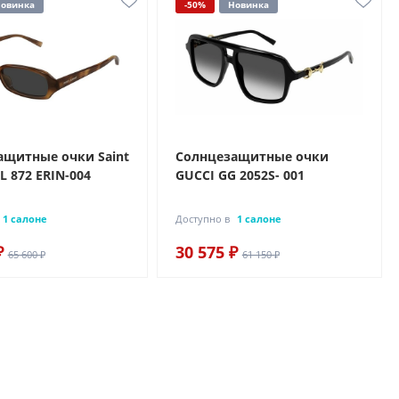
овинка
-50%
Новинка
ащитные очки Saint
Солнцезащитные очки
L 872 ERIN-004
GUCCI GG 2052S- 001
1 салоне
Доступно в
1 салоне
₽
30 575 ₽
65 600 ₽
61 150 ₽