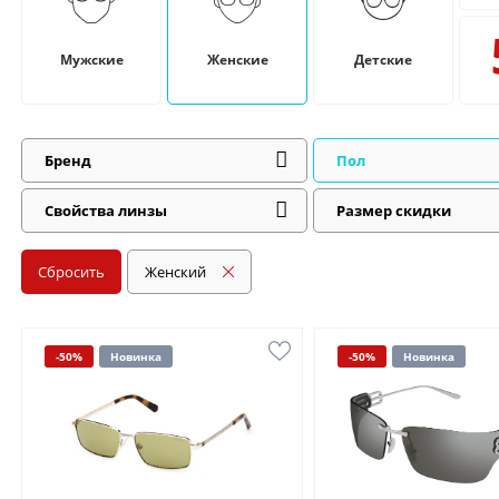
Мужские
Женские
Детские
Бренд
Пол
Свойства линзы
Размер скидки
Сбросить
Женский
-50%
Новинка
-50%
Новинка