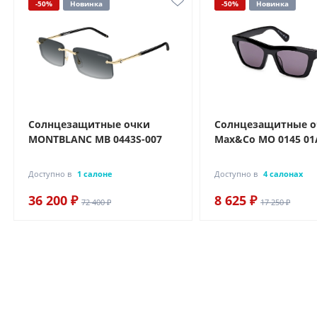
-50%
Новинка
-50%
Новинка
Солнцезащитные очки
Солнцезащитные 
MONTBLANC MB 0443S-007
Max&Co MO 0145 01
Доступно в
1 салоне
Доступно в
4 салонах
36 200 ₽
8 625 ₽
72 400 ₽
17 250 ₽