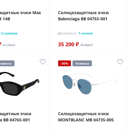
ащитные очки Max
Солнцезащитные очки
8 14B
Balenciaga BB 0475S-001
2 салонах
Доступно в
1 салоне
₽
35 200 ₽
31 350 ₽
70 400 ₽
овинка
-50%
Новинка
ащитные очки
Солнцезащитные очки
a BB 0476S-001
MONTBLANC MB 0473S-005