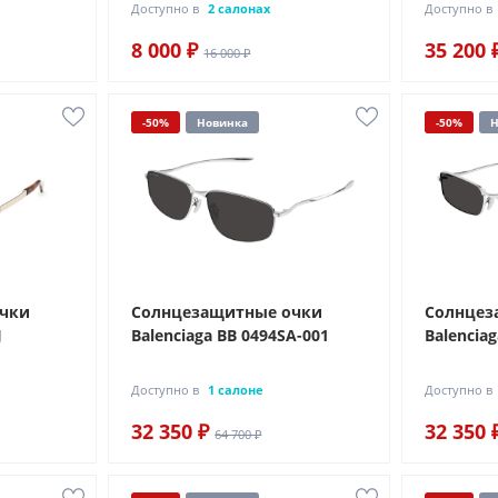
Доступно в
2 салонах
Доступно в
8 000 ₽
35 200 
16 000 ₽
-50%
Новинка
-50%
Н
очки
Солнцезащитные очки
Солнцез
J
Balenciaga BB 0494SA-001
Balenciag
Доступно в
1 салоне
Доступно в
32 350 ₽
32 350 
64 700 ₽