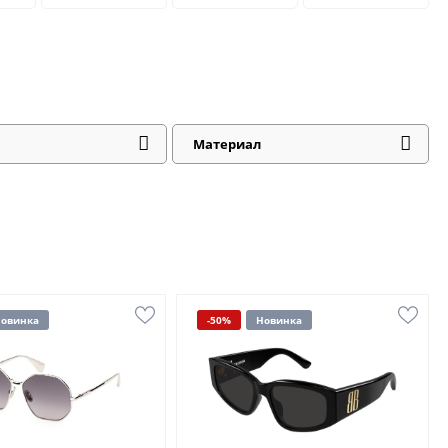
Материал
овинка
-50%
Новинка