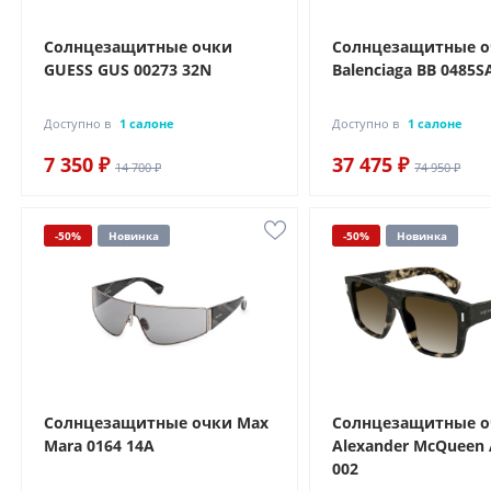
Солнцезащитные очки
Солнцезащитные 
GUESS GUS 00273 32N
Balenciaga BB 0485S
Доступно в
1 салоне
Доступно в
1 салоне
7 350 ₽
37 475 ₽
14 700 ₽
74 950 ₽
-50%
Новинка
-50%
Новинка
Солнцезащитные очки Max
Солнцезащитные 
Mara 0164 14A
Alexander McQueen
002