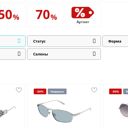
Аутлет
Статус
Форма
Салоны
-50%
Новинка
-50%
Н