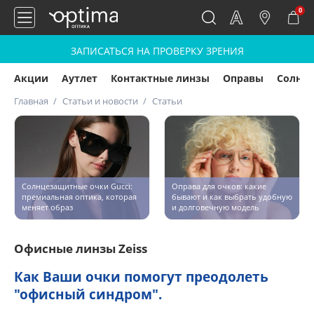
0
ЗАПИСАТЬСЯ НА ПРОВЕРКУ ЗРЕНИЯ
Акции
Аутлет
Контактные линзы
Оправы
Солнц
Главная
Статьи и новости
Статьи
Солнцезащитные очки Gucci:
Оправа для очков: какие
премиальная оптика, которая
бывают и как выбрать удобную
меняет образ
и долговечную модель
Офисные линзы Zeiss
Как Ваши очки помогут преодолеть
"офисный синдром".