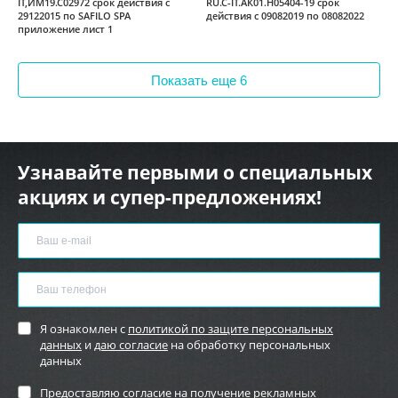
IT,ИМ19.С02972 срок действия с
RU.C-IT.АК01.Н05404-19 срок
29122015 по SAFILO SPA
действия с 09082019 по 08082022
приложение лист 1
Показать еще 6
Узнавайте первыми о специальных
акциях и супер-предложениях!
Я ознакомлен с
политикой по защите персональных
данных
и
даю согласие
на обработку персональных
данных
Предоставляю
согласие на получение рекламных