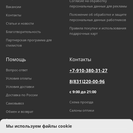
Согласие на обработку
персональных данных для рекламы
Вакансии
Положение об обработке и защите
Контакты
персональных данных работников
Статьи и новости
Правила покупки и использования
Благотворительность
подарочных карт
Партнерская программа для
стилистов
Помощь
Контакты
+7-910-380-31-27
Вопрос-ответ
Условия оплаты
8(831)220-00-96
Условия доставки
с 9:00 до 21:00
Доставка по России
Схема проезда
Самовывоз
Салоны оптики
Обмен и возврат
Гарантии
Мы используем файлы cookie