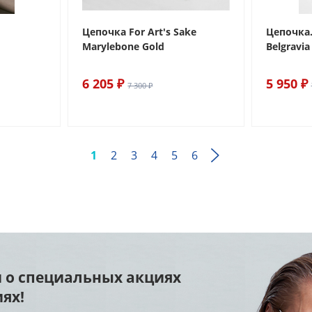
о
Цепочка For Art's Sake
Цепочка.
Marylebone Gold
Belgravia
6 205 ₽
5 950 ₽
7 300 ₽
1
2
3
4
5
6
 о специальных акциях
ях!