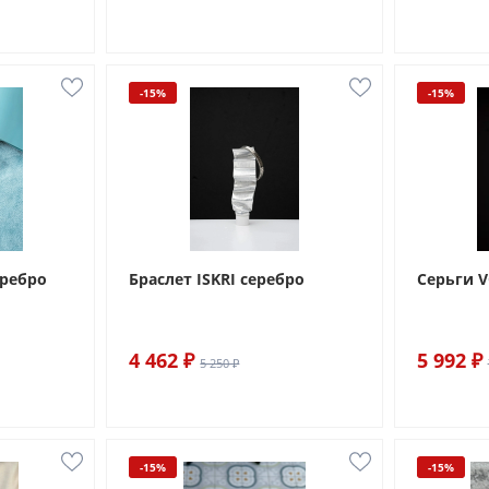
-15%
-15%
еребро
Браслет ISKRI серебро
Серьги 
4 462 ₽
5 992 ₽
5 250 ₽
-15%
-15%