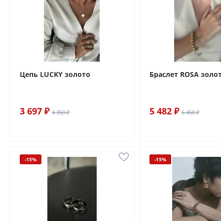
Цепь LUCKY золото
Браслет ROSA золо
3 697 ₽
5 482 ₽
4 350 ₽
6 450 ₽
-15%
-15%