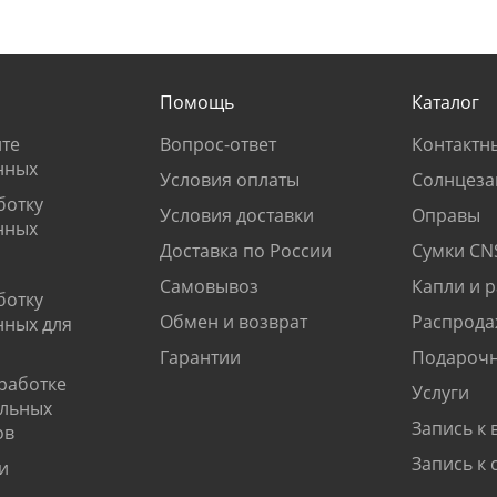
Помощь
Каталог
те
Вопрос-ответ
Контактн
нных
Условия оплаты
Солнцеза
ботку
Условия доставки
Оправы
нных
Доставка по России
Сумки CN
Самовывоз
Капли и 
ботку
Обмен и возврат
Распрода
нных для
Гарантии
Подарочн
работке
Услуги
альных
Запись к 
ов
Запись к 
и