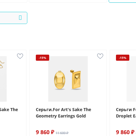
-15%
-15%
Sake The
Серьги.For Art's Sake The
Серьги Fo
d
Geometry Earrings Gold
Droplet E
9 860 ₽
9 860 ₽
11 600 ₽