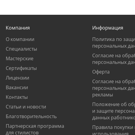
Компания
Информация
О компании
Политика по защи
персональных да
Специалисты
Согласие на обра
Мастерские
персональных да
Сертификаты
Оферта
Лицензии
Согласие на обра
Вакансии
персональных да
рекламы
Контакты
Положение об об
Статьи и новости
и защите персон
Благотворительность
данных работник
Партнерская программа
Правила покупки 
для стилистов
использования