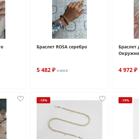
то
Браслет ROSA серебро
Браслет
Окружно
5 482 ₽
4 972 ₽
6 450 ₽
-15%
-15%