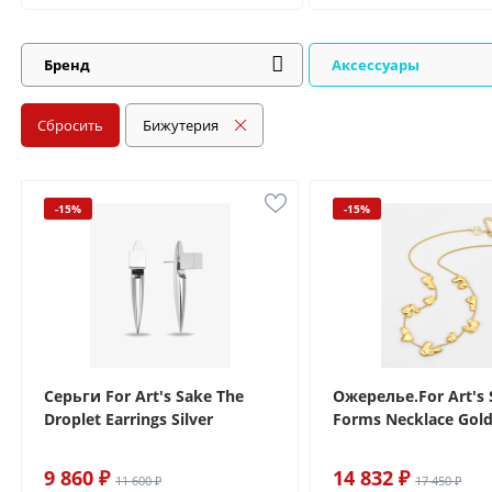
Бренд
Аксессуары
Сбросить
Бижутерия
-15%
-15%
Серьги For Art's Sake The
Ожерелье.For Art's 
Droplet Earrings Silver
Forms Necklace Gol
9 860 ₽
14 832 ₽
11 600 ₽
17 450 ₽