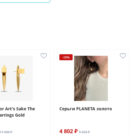
-15%
r Art's Sake The
Серьги PLANETA золото
arrings Gold
4 802 ₽
11 600 ₽
5 650 ₽