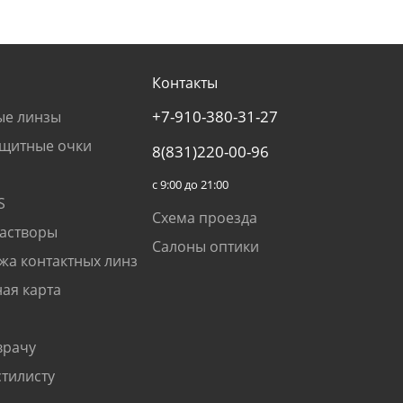
Контакты
+7-910-380-31-27
ые линзы
щитные очки
8(831)220-00-96
с 9:00 до 21:00
S
Схема проезда
растворы
Салоны оптики
жа контактных линз
ая карта
врачу
стилисту