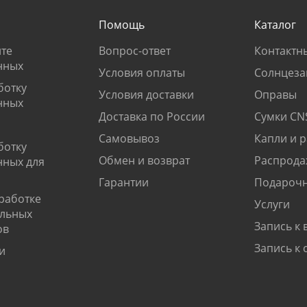
Помощь
Каталог
те
Вопрос-ответ
Контактн
нных
Условия оплаты
Солнцеза
ботку
Условия доставки
Оправы
нных
Доставка по России
Сумки CN
Самовывоз
Капли и 
ботку
Обмен и возврат
Распрода
нных для
Гарантии
Подарочн
работке
Услуги
альных
Запись к 
ов
Запись к 
и