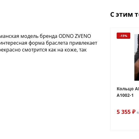
С этим 
агманская модель бренда ODNO ZVENO
-15%
 интересная форма браслета привлекает
екрасно смотрится как на коже, так
Кольцо A
А1002-1
5 355 ₽
6