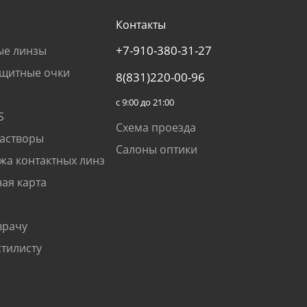
Контакты
+7-910-380-31-27
ые линзы
щитные очки
8(831)220-00-96
с 9:00 до 21:00
S
Схема проезда
растворы
Салоны оптики
жа контактных линз
ая карта
врачу
стилисту