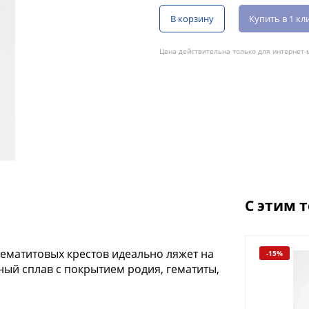
В корзину
Купить в 1 кл
Цена действительна только для интернет-м
С этим 
гематитовых крестов идеально ляжет на
-15%
-15%
ный сплав с покрытием родия, гематиты,