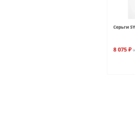
ilver
Моносерьга VAHUE V1S
Cерьги S
4 802 ₽
8 075 ₽
5 650 ₽
9