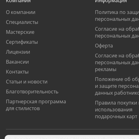
Компания
Информация
О компании
Политика по защи
персональных да
Специалисты
Согласие на обра
Мастерские
персональных да
Сертификаты
Оферта
Лицензии
Согласие на обра
Вакансии
персональных да
рекламы
Контакты
Положение об об
Статьи и новости
и защите персон
Благотворительность
данных работник
Партнерская программа
Правила покупки 
для стилистов
использования
подарочных карт
2026
,
ООО "Оптика "Оптима"
ОГРН 1185275027630. Лицензия №ЛО-52-0