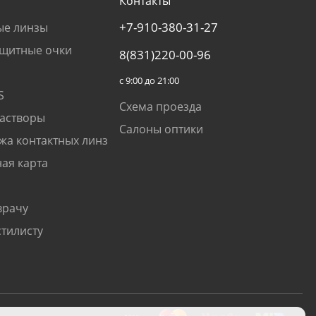
Контакты
+7-910-380-31-27
ые линзы
щитные очки
8(831)220-00-96
с 9:00 до 21:00
S
Схема проезда
растворы
Салоны оптики
жа контактных линз
ая карта
врачу
стилисту