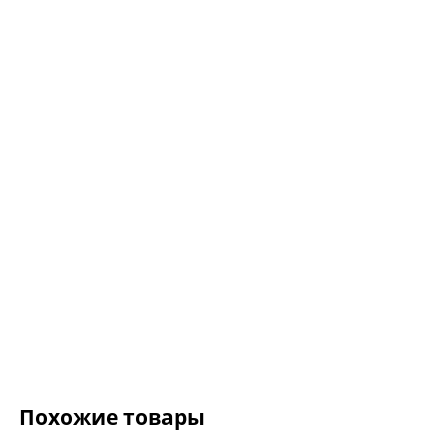
Cерьги MILKY WAY S
MWS
7 480 ₽
8 800 ₽
Похожие товары