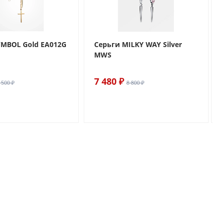
YMBOL Gold EA012G
Cерьги MILKY WAY Silver
MWS
7 480 ₽
 500 ₽
8 800 ₽