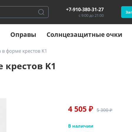
+7-910-380-31-27
Зап
с 9:00 до 21:00
Оправы
Солнцезащитные очки
а в форме крестов K1
е крестов K1
4 505 ₽
5 300 ₽
В наличии