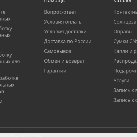
Помощь
Каталог
те
Вопрос-ответ
Контактн
нных
Условия оплаты
Солнцеза
ботку
Условия доставки
Оправы
нных
Доставка по России
Сумки CN
Самовывоз
Капли и 
ботку
Обмен и возврат
Распрода
нных для
Гарантии
Подарочн
работке
Услуги
альных
Запись к 
ов
Запись к 
и
06505 от 20.06.2019г.