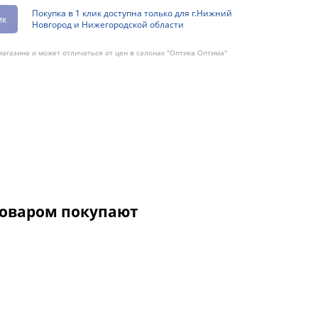
Покупка в 1 клик доступна только для г.Нижний
ик
Новгород и Нижегородской области
агазина и может отличаться от цен в салонах "Оптика Оптима"
товаром покупают