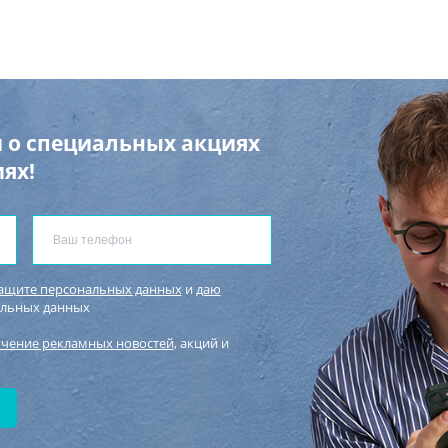
 о специальных акциях
ях!
защите персональных данных
и
даю
альных данных
учение рекламных новостей
, акций и