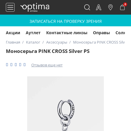
0
ЗАПИСАТЬСЯ НА ПРОВЕРКУ ЗРЕНИЯ
Акции
Аутлет
Контактные линзы
Оправы
Солнц
Главная
Каталог
Аксессуары
Моносерьга PINK CROSS Silver 
Моносерьга PINK CROSS Silver PS
Отзывов еще нет