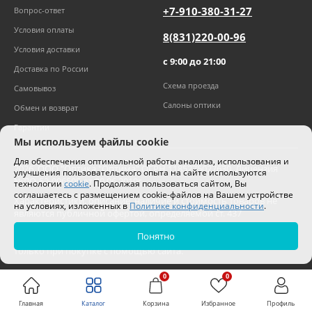
+7-910-380-31-27
Вопрос-ответ
Условия оплаты
8(831)220-00-96
Условия доставки
с 9:00 до 21:00
Доставка по России
Схема проезда
Самовывоз
Салоны оптики
Обмен и возврат
Гарантии
Мы используем файлы cookie
Для обеспечения оптимальной работы анализа, использования и
2026
,
ООО "Оптика "Оптима"
ОГРН 1185275027630. Лицензия
улучшения пользовательского опыта на сайте используются
№ЛО-52-006505 от 20.06.2019г.
технологии
cookie
. Продолжая пользоваться сайтом, Вы
соглашаетесь с размещением cookie-файлов на Вашем устройстве
Характеристики, описание, наличие и стоимость товаров не
на условиях, изложенных в
Политике конфиденциальности
.
являются публичной офертой, определяемой ст. 437
Гражданского кодекса РФ.
Понятно
Цены на сайте могут отличаться от цен в салонах и действуют
только при покупке с помощью сайта.
0
0
Главная
Каталог
Корзина
Избранное
Профиль