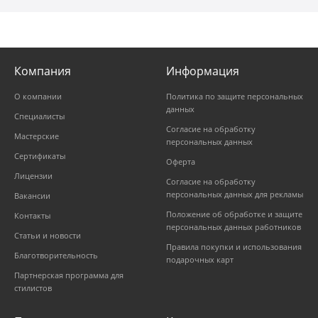
Компания
Информация
О компании
Политика по защите персональных
данных
Специалисты
Согласие на обработку
Мастерские
персональных данных
Сертификаты
Оферта
Лицензии
Согласие на обработку
персональных данных для рекламы
Вакансии
Положение об обработке и защите
Контакты
персональных данных работников
Статьи и новости
Правила покупки и использования
Благотворительность
подарочных карт
Партнерская программа для
стилистов