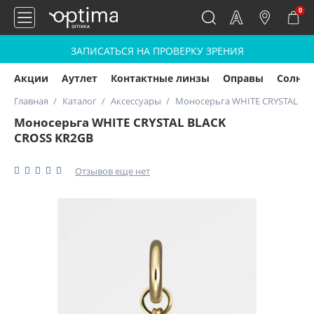
0
ЗАПИСАТЬСЯ НА ПРОВЕРКУ ЗРЕНИЯ
Акции
Аутлет
Контактные линзы
Оправы
Солнц
Главная
Каталог
Аксессуары
Моносерьга WHITE CRYSTAL BL
Моносерьга WHITE CRYSTAL BLACK
CROSS KR2GB
Отзывов еще нет