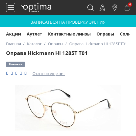
0
ЗАПИСАТЬСЯ НА ПРОВЕРКУ ЗРЕНИЯ
Акции
Аутлет
Контактные линзы
Оправы
Солнц
Главная
Каталог
Оправы
Оправа Hickmann HI 1285T T01
Оправа Hickmann HI 1285T T01
Новинка
Отзывов еще нет