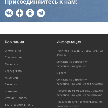
Присоединяйтесь к нам:
Компания
Информация
О компании
Политика по защите персональных
данных
Специалисты
Согласие на обработку
Мастерские
персональных данных
Сертификаты
Оферта
Лицензии
Согласие на обработку
персональных данных для рекламы
Вакансии
Положение об обработке и защите
Контакты
персональных данных работников
Статьи и новости
Правила покупки и использования
Благотворительность
подарочных карт