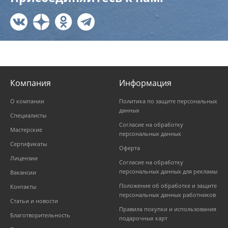
Компания
Информация
О компании
Политика по защите персональных
данных
Специалисты
Согласие на обработку
Мастерские
персональных данных
Сертификаты
Оферта
Лицензии
Согласие на обработку
персональных данных для рекламы
Вакансии
Положение об обработке и защите
Контакты
персональных данных работников
Статьи и новости
Правила покупки и использования
Благотворительность
подарочных карт