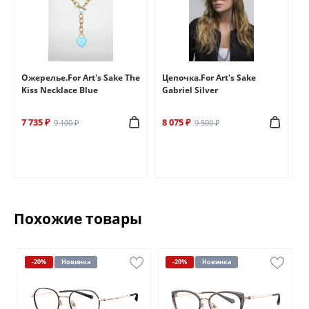
e
Ожерелье.For Art's Sake The
Цепочка.For Art's Sake
Бр
Kiss Necklace Blue
Gabriel Silver
Br
7 735 ₽
8 075 ₽
6 
9 100 ₽
9 500 ₽
Похожие товары
-20%
Новинка
-20%
Новинка