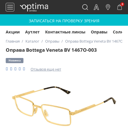
0
ЗАПИСАТЬСЯ НА ПРОВЕРКУ ЗРЕНИЯ
Акции
Аутлет
Контактные линзы
Оправы
Солнц
Главная
Каталог
Оправы
Оправа Bottega Veneta BV 1467O-0
Оправа Bottega Veneta BV 1467O-003
Новинка
Отзывов еще нет