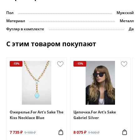
Пол
Мужской
Материал
Металл
Футляр в комплекте
Да
С этим товаром покупают
-15%
-15%
e
Ожерелье.For Art's Sake The
Цепочка.For Art's Sake
Бр
Kiss Necklace Blue
Gabriel Silver
Br
7 735 ₽
8 075 ₽
6 
9 100 ₽
9 500 ₽