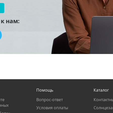
к нам:
Помощь
Каталог
те
Вопрос-ответ
Контактн
нных
Условия оплаты
Солнцеза