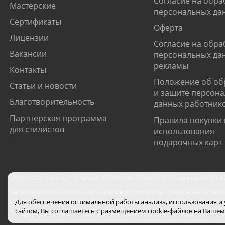
Согласие на обра
Мастерские
персональных да
Сертификаты
Оферта
Лицензии
Согласие на обра
Вакансии
персональных да
рекламы
Контакты
Положение об об
Статьи и новости
и защите персон
Благотворительность
данных работник
Партнерская программа
Правила покупки 
для стилистов
использования
подарочных карт
2026
,
ООО "Оптика "Оптима"
ОГРН 1185275027630. Лицензия №ЛО-52-0
Характеристики, описание, наличие и стоимость товаров не являют
Цены на сайте могут отличаться от цен в салонах и действуют толь
Для обеспечения оптимальной работы анализа, использования и
сайтом, Вы соглашаетесь с размещением cookie-файлов на Вашем