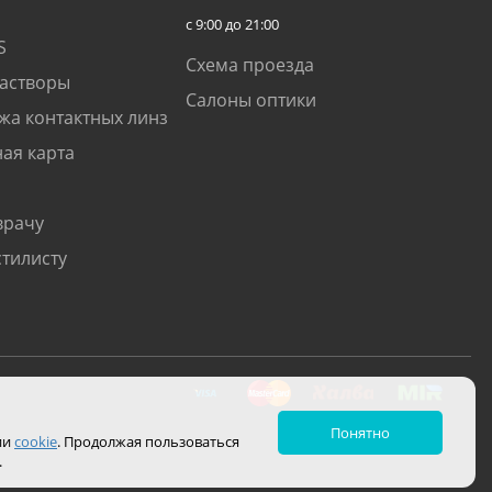
с 9:00 до 21:00
S
Схема проезда
растворы
Салоны оптики
жа контактных линз
ая карта
врачу
стилисту
Понятно
ии
cookie
. Продолжая пользоваться
.