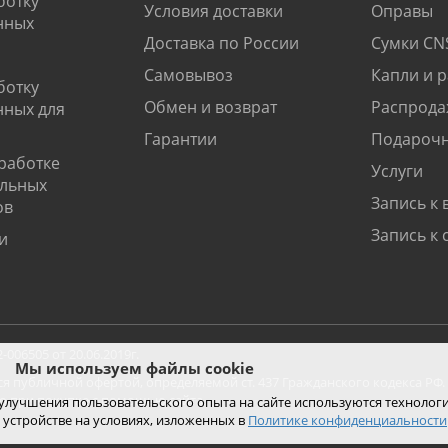
ботку
Условия доставки
Оправы
нных
Доставка по России
Сумки CN
Самовывоз
Капли и 
ботку
Обмен и возврат
Распрода
нных для
Гарантии
Подарочн
работке
Услуги
альных
Запись к 
ов
Запись к 
и
06505 от 20.06.2019г.
Мы используем файлы cookie
ся публичной офертой, определяемой ст. 437 Гражданского кодекса РФ.
ко при покупке с помощью сайта.
 улучшения пользовательского опыта на сайте используются технолог
 устройстве на условиях, изложенных в
Политике конфиденциальности