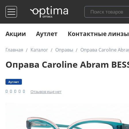
Акции
Аутлет
Контактные линзы
Главная
Каталог
Оправы
Оправа Caroline Abra
Оправа Caroline Abram BES
Аутлет
Отзывов еще нет