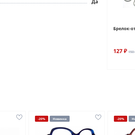
Да
Брелок-о
127 ₽
150 
-20%
Новинка
-20%
Н