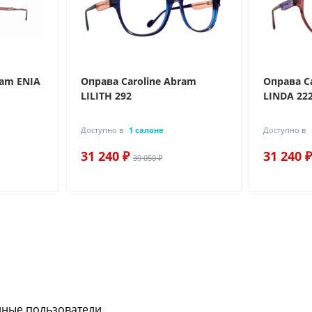
ram ENIA
Оправа Caroline Abram
Оправа C
LILITH 292
LINDA 22
Доступно в
1 салоне
Доступно в
31 240 ₽
31 240 ₽
39 050 ₽
нные пользователи.