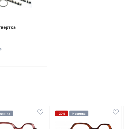
твертка
₽
овинка
-20%
Новинка