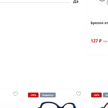
Да
Брелок-о
127 ₽
150 
-20%
Новинка
-20%
Н