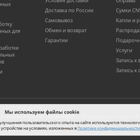
Условия доставки
Оправы
нных
Доставка по России
Сумки CN
Самовывоз
Капли и 
ботку
Обмен и возврат
Распрода
нных для
Гарантии
Подарочн
работке
Услуги
альных
Запись к 
ов
Запись к 
и
06505 от 20.06.2019г.
Мы используем файлы cookie
ся публичной офертой, определяемой ст. 437 Гражданского кодекса РФ.
ко при покупке с помощью сайта.
 улучшения пользовательского опыта на сайте используются технолог
 устройстве на условиях, изложенных в
Политике конфиденциальности