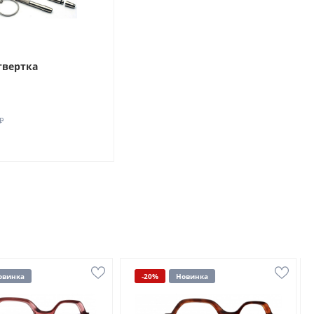
твертка
₽
овинка
-20%
Новинка