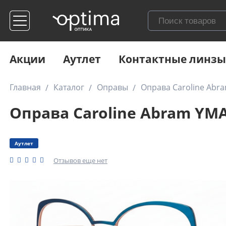
Акции
Аутлет
Контактные линзы
Главная
Каталог
Оправы
Оправа Caroline Abr
Оправа Caroline Abram YMA
Аутлет
Отзывов еще нет