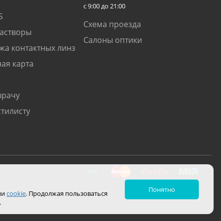
с 9:00 до 21:00
S
Схема проезда
растворы
Салоны оптики
жа контактных линз
ая карта
врачу
стилисту
Понятно
ии
cookie
. Продолжая пользоваться
.