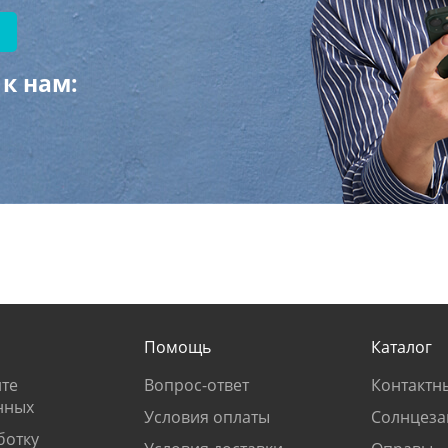
к нам:
Помощь
Каталог
те
Вопрос-ответ
Контактн
нных
Условия оплаты
Солнцеза
ботку