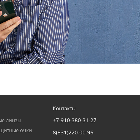
Контакты
+7-910-380-31-27
ые линзы
щитные очки
8(831)220-00-96