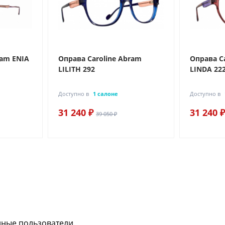
ram ENIA
Оправа Caroline Abram
Оправа C
LILITH 292
LINDA 22
Доступно в
1 салоне
Доступно в
31 240 ₽
31 240 ₽
39 050 ₽
нные пользователи.