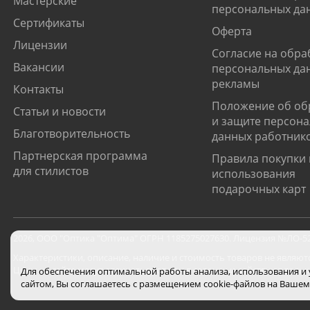
Мастерские
персональных да
Сертификаты
Оферта
Лицензии
Согласие на обра
Вакансии
персональных да
рекламы
Контакты
Положение об об
Статьи и новости
и защите персон
Благотворительность
данных работник
Партнерская программа
Правила покупки 
для стилистов
использования
подарочных карт
2026
,
ООО "Оптика "Оптима"
ОГРН 1185275027630. Лицензия №ЛО-52-0
Характеристики, описание, наличие и стоимость товаров не являют
Цены на сайте могут отличаться от цен в салонах и действуют толь
Для обеспечения оптимальной работы анализа, использования и
сайтом, Вы соглашаетесь с размещением cookie-файлов на Вашем