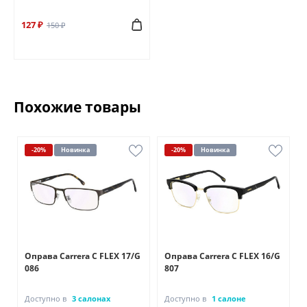
127 ₽
150 ₽
Похожие товары
-20%
Новинка
-20%
Новинка
A
Оправа Carrera C FLEX 17/G
Оправа Carrera C FLEX 16/G
086
807
Доступно в
3 салонах
Доступно в
1 салоне