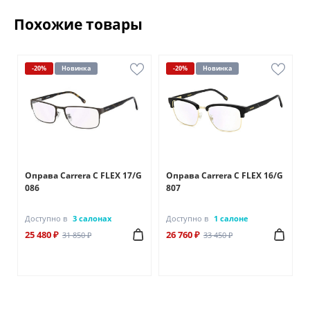
Похожие товары
-20%
Новинка
-20%
Новинка
A
Оправа Carrera C FLEX 17/G
Оправа Carrera C FLEX 16/G
086
807
Доступно в
3 салонах
Доступно в
1 салоне
25 480 ₽
26 760 ₽
31 850 ₽
33 450 ₽