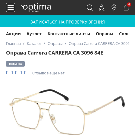
0
ЗАПИСАТЬСЯ НА ПРОВЕРКУ ЗРЕНИЯ
Акции
Аутлет
Контактные линзы
Оправы
Солнц
Главная
Каталог
Оправы
Оправа Carrera CARRERA CA 3096 84
Оправа Carrera CARRERA CA 3096 84E
Новинка
Отзывов еще нет