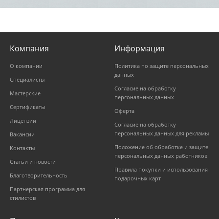
Компания
Информация
О компании
Политика по защите персональных
данных
Специалисты
Согласие на обработку
Мастерские
персональных данных
Сертификаты
Оферта
Лицензии
Согласие на обработку
персональных данных для рекламы
Вакансии
Положение об обработке и защите
Контакты
персональных данных работников
Статьи и новости
Правила покупки и использования
Благотворительность
подарочных карт
Партнерская программа для
стилистов