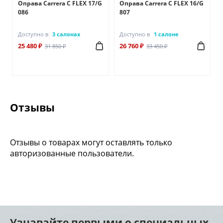
A
Оправа Carrera C FLEX 17/G
Оправа Carrera C FLEX 16/G
086
807
Доступно в
3 салонах
Доступно в
1 салоне
25 480 ₽
26 760 ₽
31 850 ₽
33 450 ₽
Отзывы
Отзывы о товарах могут оставлять только
авторизованные пользователи.
Узнавайте первыми о специальных