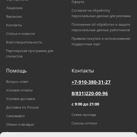
Оферта
Лицензии
Согласие на обработку
персональных данных для рекламы
Вакансии
Положение об обработке и защите
Контакты
персональных данных работников
Статьи и новости
Правила покупки и использования
Благотворительность
подарочных карт
Партнерская программа для
стилистов
Помощь
Контакты
+7-910-380-31-27
Вопрос-ответ
Условия оплаты
8(831)220-00-96
Условия доставки
с 9:00 до 21:00
Доставка по России
Схема проезда
Самовывоз
Салоны оптики
Обмен и возврат
Гарантии