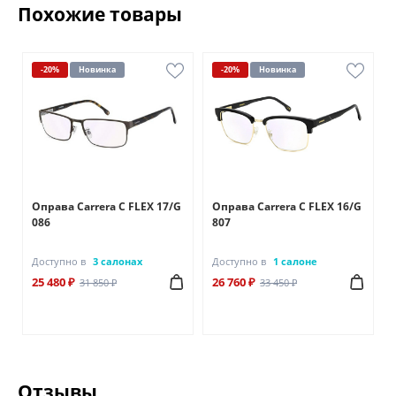
Похожие товары
-20%
Новинка
-20%
Новинка
A
Оправа Carrera C FLEX 17/G
Оправа Carrera C FLEX 16/G
086
807
Доступно в
3 салонах
Доступно в
1 салоне
25 480 ₽
26 760 ₽
31 850 ₽
33 450 ₽
Отзывы