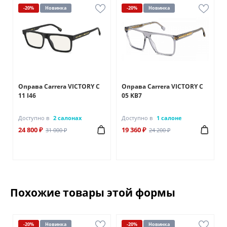
-20%
Новинка
-20%
Новинка
A
Оправа Carrera VICTORY C
Оправа Carrera VICTORY C
11 I46
05 KB7
Доступно в
2 салонах
Доступно в
1 салоне
24 800 ₽
19 360 ₽
31 000 ₽
24 200 ₽
Похожие товары этой формы
-20%
Новинка
-20%
Новинка