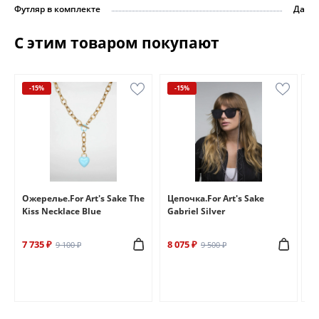
Футляр в комплекте
Да
С этим товаром покупают
-15%
-15%
e
Ожерелье.For Art's Sake The
Цепочка.For Art's Sake
Бр
Kiss Necklace Blue
Gabriel Silver
Br
7 735 ₽
8 075 ₽
6 
9 100 ₽
9 500 ₽