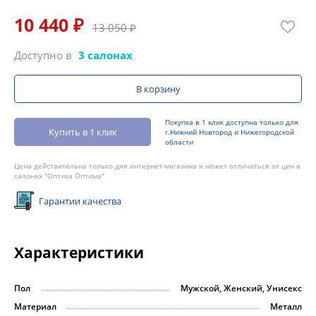
10 440 ₽
13 050 ₽
Доступно в
3 салонах
В корзину
Покупка в 1 клик доступна только для
Купить в 1 клик
г.Нижний Новгород и Нижегородской
области
Цена действительна только для интернет-магазина и может отличаться от цен в
салонах "Оптика Оптима"
Гарантии качества
Характеристики
Пол
Мужской, Женский, Унисекс
Материал
Металл