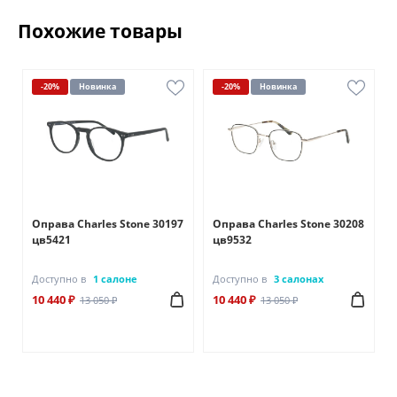
Похожие товары
-20%
Новинка
-20%
Новинка
2
Оправа Charles Stone 30197
Оправа Charles Stone 30208
цв5421
цв9532
Доступно в
1 салоне
Доступно в
3 салонах
10 440 ₽
10 440 ₽
13 050 ₽
13 050 ₽