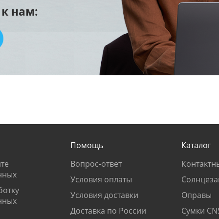
к нам:
Помощь
Каталог
те
Вопрос-ответ
Контактн
нных
Условия оплаты
Солнцеза
ботку
Условия доставки
Оправы
нных
Доставка по России
Сумки CN