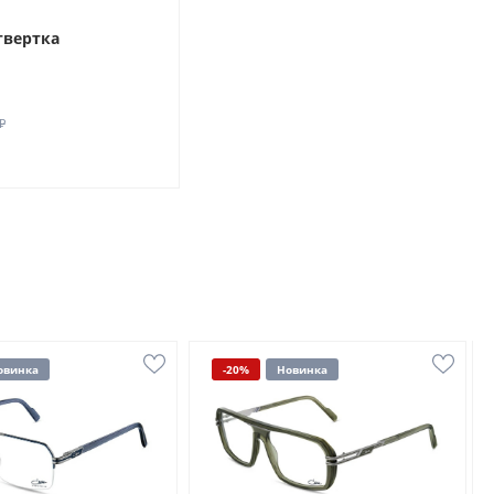
твертка
₽
овинка
-20%
Новинка