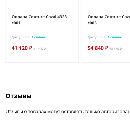
Оправа Couture Cazal 4323
Оправа Couture Caza
c001
c003
Доступно в
1 салоне
Доступно в
1 салоне
41 120 ₽
54 840 ₽
51 400 ₽
68 550 ₽
Отзывы
Отзывы о товарах могут оставлять только авторизова