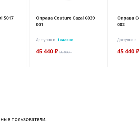
l 5017
Оправа Couture Cazal 6039
Оправа Co
001
002
Доступно в
1 салоне
Доступно в
45 440 ₽
45 440 ₽
56 800 ₽
нные пользователи.