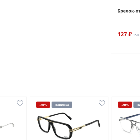
Брелок-о
127 ₽
150 
-20%
Новинка
-20%
Н