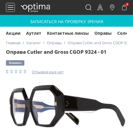
0
ЗАПИСАТЬСЯ НА ПРОВЕРКУ ЗРЕНИЯ
Акции
Аутлет
Контактные линзы
Оправы
Солнц
Главная
Каталог
Оправы
Оправа Cutler and Gross CGOP 9324 
Оправа Cutler and Gross CGOP 9324 - 01
Новинка
Отзывов еще нет