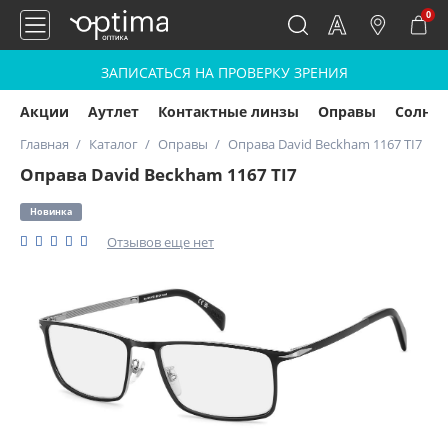
0
ЗАПИСАТЬСЯ НА ПРОВЕРКУ ЗРЕНИЯ
Акции
Аутлет
Контактные линзы
Оправы
Солнц
Главная
Каталог
Оправы
Оправа David Beckham 1167 TI7
Оправа David Beckham 1167 TI7
Новинка
Отзывов еще нет