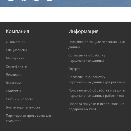
Компания
Информация
О компании
Политика по защите персональных
данных
Специалисты
Согласие на обработку
Мастерские
персональных данных
Сертификаты
Оферта
Лицензии
Согласие на обработку
персональных данных для рекламы
Вакансии
Положение об обработке и защите
Контакты
персональных данных работников
Статьи и новости
Правила покупки и использования
Благотворительность
подарочных карт
Партнерская программа для
стилистов