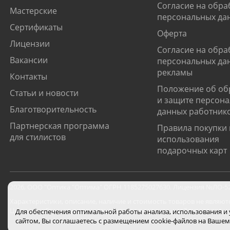
Согласие на обра
Мастерские
персональных да
Сертификаты
Оферта
Лицензии
Согласие на обра
Вакансии
персональных да
рекламы
Контакты
Положение об об
Статьи и новости
и защите персон
Благотворительность
данных работник
Партнерская программа
Правила покупки 
для стилистов
использования
подарочных карт
2026
,
ООО "Оптика "Оптима"
ОГРН 1185275027630. Лицензия №ЛО-52-0
Характеристики, описание, наличие и стоимость товаров не являют
Цены на сайте могут отличаться от цен в салонах и действуют толь
Для обеспечения оптимальной работы анализа, использования и
сайтом, Вы соглашаетесь с размещением cookie-файлов на Вашем