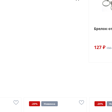
Брелок-о
127 ₽
150 
-20%
Новинка
-20%
Н