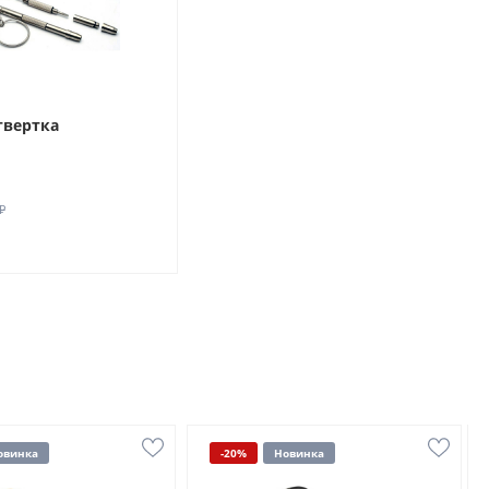
твертка
₽
овинка
-20%
Новинка