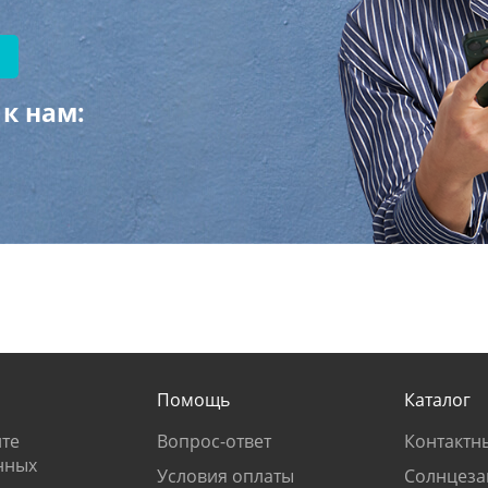
к нам:
Помощь
Каталог
те
Вопрос-ответ
Контактн
нных
Условия оплаты
Солнцеза