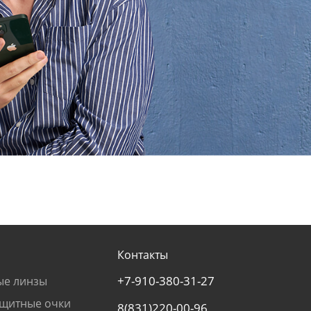
Контакты
+7-910-380-31-27
ые линзы
щитные очки
8(831)220-00-96