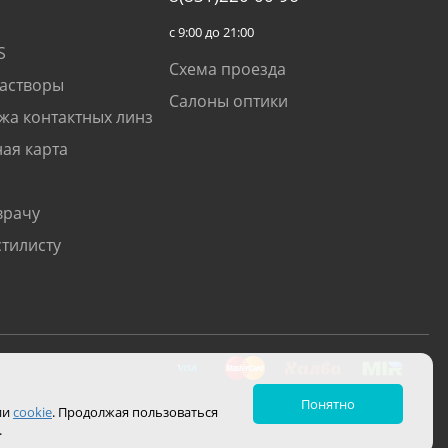
с 9:00 до 21:00
S
Схема проезда
растворы
Салоны оптики
жа контактных линз
ая карта
врачу
стилисту
Понятно
ии
cookie
. Продолжая пользоваться
.