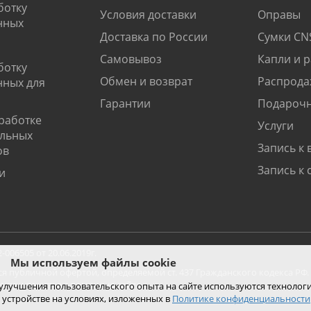
ботку
Условия доставки
Оправы
нных
Доставка по России
Сумки CN
Самовывоз
Капли и 
ботку
Обмен и возврат
Распрода
нных для
Гарантии
Подарочн
работке
Услуги
альных
Запись к 
ов
Запись к 
и
06505 от 20.06.2019г.
Мы используем файлы cookie
ся публичной офертой, определяемой ст. 437 Гражданского кодекса РФ.
ко при покупке с помощью сайта.
 улучшения пользовательского опыта на сайте используются технолог
 устройстве на условиях, изложенных в
Политике конфиденциальности