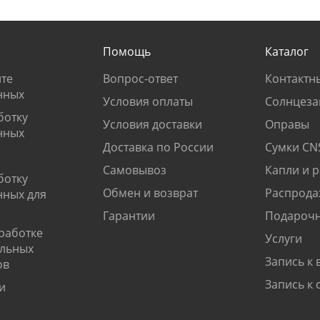
Помощь
Каталог
те
Вопрос-ответ
Контактн
нных
Условия оплаты
Солнцеза
ботку
Условия доставки
Оправы
нных
Доставка по России
Сумки CN
Самовывоз
Капли и 
ботку
Обмен и возврат
Распрода
нных для
Гарантии
Подарочн
работке
Услуги
альных
Запись к 
ов
Запись к 
и