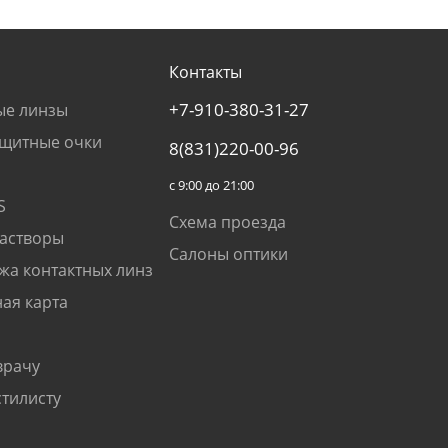
Контакты
+7-910-380-31-27
ые линзы
щитные очки
8(831)220-00-96
с 9:00 до 21:00
S
Схема проезда
растворы
Салоны оптики
жа контактных линз
ая карта
врачу
стилисту