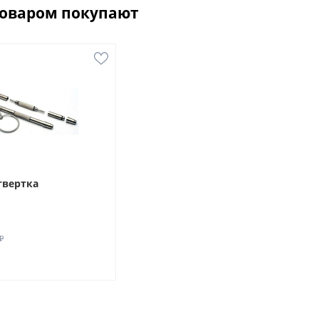
товаром покупают
твертка
₽