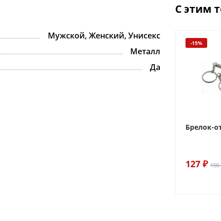
С этим 
Мужской, Женский, Унисекс
-15%
Металл
Да
Брелок-о
127 ₽
150 