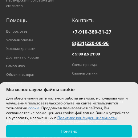
Партнерская программа для
стилистов
Помощь
Контакты
+7-910-380-31-27
Вопрос-ответ
Условия оплаты
8(831)220-00-96
Условия доставки
с 9:00 до 21:00
Доставка по России
Схема проезда
Самовывоз
Салоны оптики
Обмен и возврат
Гарантии
Мы используем файлы cookie
Для обеспечения оптимальной работы анализа, использования и
2026
,
ООО "Оптика "Оптима"
ОГРН 1185275027630. Лицензия
улучшения пользовательского опыта на сайте используются
№ЛО-52-006505 от 20.06.2019г.
технологии
cookie
. Продолжая пользоваться сайтом, Вы
соглашаетесь с размещением cookie-файлов на Вашем устройстве
Характеристики, описание, наличие и стоимость товаров не
на условиях, изложенных в
Политике конфиденциальности
.
являются публичной офертой, определяемой ст. 437
Гражданского кодекса РФ.
Понятно
Цены на сайте могут отличаться от цен в салонах и действуют
только при покупке с помощью сайта.