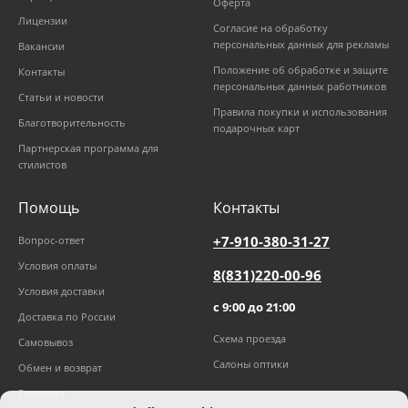
Оферта
Лицензии
Согласие на обработку
персональных данных для рекламы
Вакансии
Положение об обработке и защите
Контакты
персональных данных работников
Статьи и новости
Правила покупки и использования
Благотворительность
подарочных карт
Партнерская программа для
стилистов
Помощь
Контакты
+7-910-380-31-27
Вопрос-ответ
Условия оплаты
8(831)220-00-96
Условия доставки
с 9:00 до 21:00
Доставка по России
Схема проезда
Самовывоз
Салоны оптики
Обмен и возврат
Гарантии