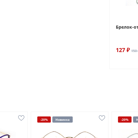
Брелок-о
127 ₽
150 
-20%
Новинка
-20%