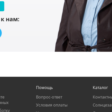
к нам:
Помощь
Каталог
те
Вопрос-ответ
Контактн
нных
Условия оплаты
Солнцеза
ботку