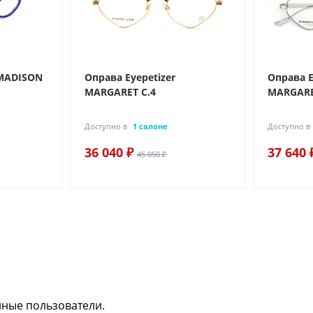
 MADISON
Оправа Eyepetizer
Оправа E
MARGARET C.4
MARGARE
Доступно в
1 салоне
Доступно в
36 040 ₽
37 640 
45 050 ₽
нные пользователи.