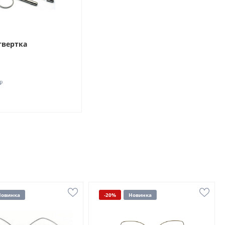
твертка
₽
Новинка
-20%
Новинка