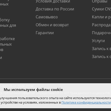
Условия доставки
Оправы
нных
Доставка по России
Сумки CN
Самовывоз
Капли и 
ботку
Обмен и возврат
Распрода
нных для
Гарантии
Подарочн
работке
Услуги
альных
Запись к 
ов
Запись к 
и
06505 от 20.06.2019г.
Мы используем файлы cookie
ся публичной офертой, определяемой ст. 437 Гражданского кодекса РФ.
ко при покупке с помощью сайта.
 улучшения пользовательского опыта на сайте используются технолог
 устройстве на условиях, изложенных в
Политике конфиденциальности