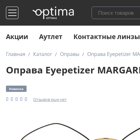
Акции
Аутлет
Контактные линзы
Главная
Каталог
Оправы
Оправа Eyepetizer M
Оправа Eyepetizer MARGARE
Новинка
Отзывов еще нет