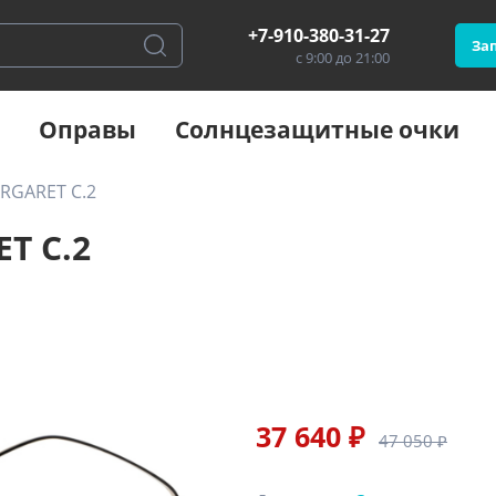
+7-910-380-31-27
Зап
с 9:00 до 21:00
Оправы
Солнцезащитные очки
ARGARET C.2
T C.2
37 640 ₽
47 050 ₽