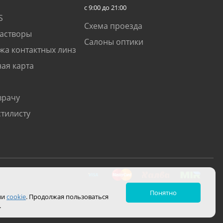
с 9:00 до 21:00
S
Схема проезда
растворы
Салоны оптики
жа контактных линз
ая карта
врачу
стилисту
Понятно
ии
cookie
. Продолжая пользоваться
.