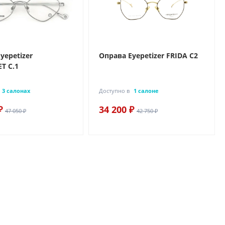
yepetizer
Оправа Eyepetizer FRIDA C2
T C.1
3 салонах
Доступно в
1 салоне
₽
34 200 ₽
47 050 ₽
42 750 ₽