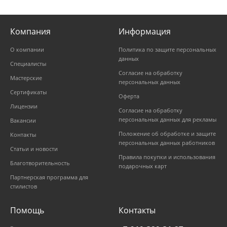
Компания
Информация
О компании
Политика по защите персональных
данных
Специалисты
Согласие на обработку
Мастерские
персональных данных
Сертификаты
Оферта
Лицензии
Согласие на обработку
персональных данных для рекламы
Вакансии
Положение об обработке и защите
Контакты
персональных данных работников
Статьи и новости
Правила покупки и использования
Благотворительность
подарочных карт
Партнерская программа для
стилистов
Помощь
Контакты