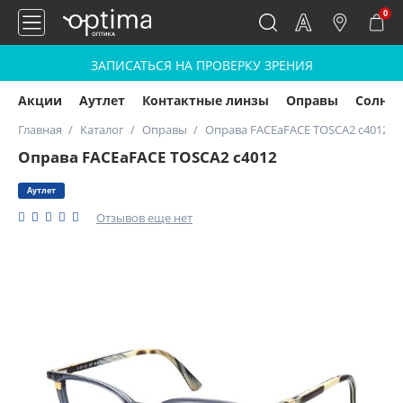
0
ЗАПИСАТЬСЯ НА ПРОВЕРКУ ЗРЕНИЯ
Акции
Аутлет
Контактные линзы
Оправы
Солнц
Главная
Каталог
Оправы
Оправа FACEaFACE TOSCA2 c4012
Оправа FACEaFACE TOSCA2 c4012
Аутлет
Отзывов еще нет