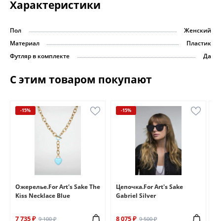
Характеристики
Пол
Женский
Материал
Пластик
Футляр в комплекте
Да
С этим товаром покупают
-15%
-15%
e
Ожерелье.For Art's Sake The
Цепочка.For Art's Sake
Бр
Kiss Necklace Blue
Gabriel Silver
Br
7 735 ₽
8 075 ₽
6 
9 100 ₽
9 500 ₽