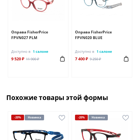
4
Оправа FisherPrice
Оправа FisherPrice
FPVN027 PLM
FPVN020 BLUE
Доступно в
1 салоне
Доступно в
1 салоне
9 520 ₽
7 400 ₽
11 900 ₽
9 250 ₽
Похожие товары этой формы
-20%
Новинка
-20%
Новинка