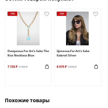
-15%
-15%
e
Ожерелье.For Art's Sake The
Цепочка.For Art's Sake
Бр
Kiss Necklace Blue
Gabriel Silver
Br
7 735 ₽
8 075 ₽
6 
9 100 ₽
9 500 ₽
Похожие товары