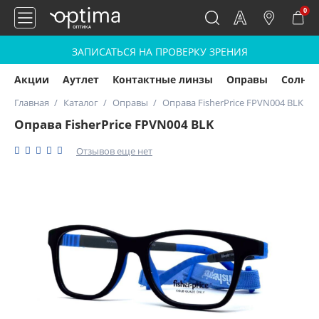
0
ЗАПИСАТЬСЯ НА ПРОВЕРКУ ЗРЕНИЯ
Акции
Аутлет
Контактные линзы
Оправы
Солнц
Главная
Каталог
Оправы
Оправа FisherPrice FPVN004 BLK
Оправа FisherPrice FPVN004 BLK
Отзывов еще нет