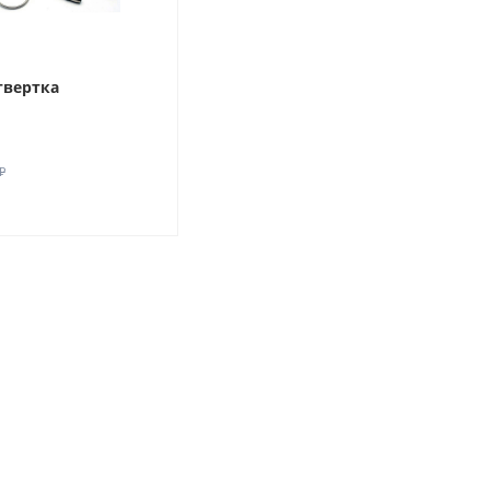
твертка
₽