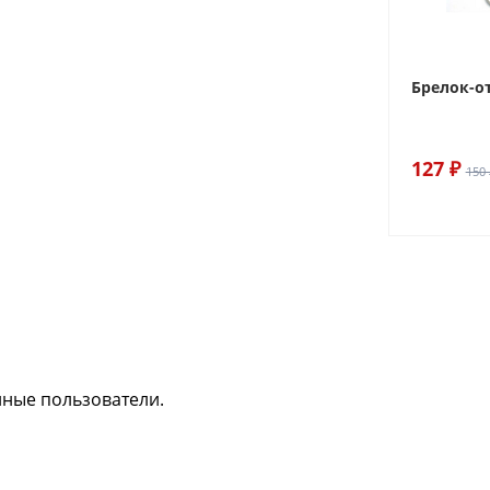
Брелок-о
127 ₽
150 
нные пользователи.