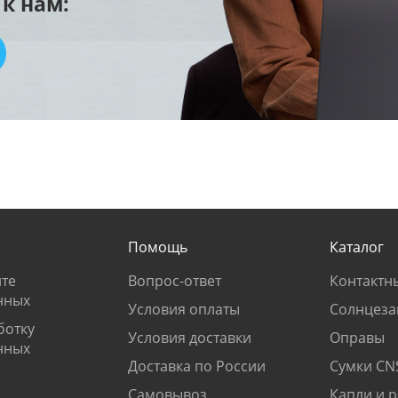
к нам:
Помощь
Каталог
те
Вопрос-ответ
Контактн
нных
Условия оплаты
Солнцеза
ботку
Условия доставки
Оправы
нных
Доставка по России
Сумки CN
Самовывоз
Капли и 