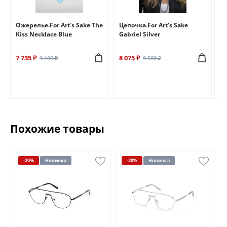
e
Ожерелье.For Art's Sake The
Цепочка.For Art's Sake
Бр
Kiss Necklace Blue
Gabriel Silver
Br
7 735 ₽
8 075 ₽
6 
9 100 ₽
9 500 ₽
Похожие товары
-20%
Новинка
-20%
Новинка