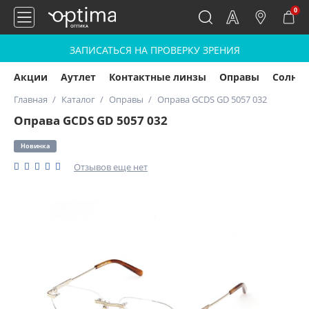
0
ЗАПИСАТЬСЯ НА ПРОВЕРКУ ЗРЕНИЯ
Акции
Аутлет
Контактные линзы
Оправы
Солнц
Главная
Каталог
Оправы
Оправа GCDS GD 5057 032
Оправа GCDS GD 5057 032
Новинка
Отзывов еще нет