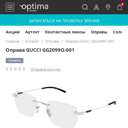
0
ЗАПИСАТЬСЯ НА ПРОВЕРКУ ЗРЕНИЯ
Акции
Аутлет
Контактные линзы
Оправы
Солнц
Главная
Каталог
Оправы
Оправа GUCCI GG2099O-001
Оправа GUCCI GG2099O-001
Новинка
Отзывов еще нет