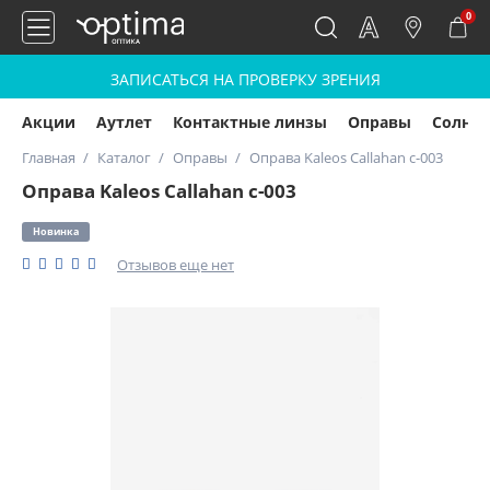
0
ЗАПИСАТЬСЯ НА ПРОВЕРКУ ЗРЕНИЯ
Акции
Аутлет
Контактные линзы
Оправы
Солнц
Главная
Каталог
Оправы
Оправа Kaleos Callahan c-003
Оправа Kaleos Callahan c-003
Новинка
Отзывов еще нет