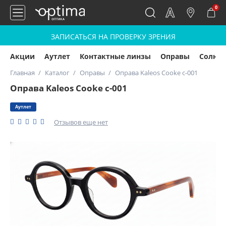
0
ЗАПИСАТЬСЯ НА ПРОВЕРКУ ЗРЕНИЯ
Акции
Аутлет
Контактные линзы
Оправы
Солнц
Главная
Каталог
Оправы
Оправа Kaleos Cooke c-001
Оправа Kaleos Cooke c-001
Аутлет
Отзывов еще нет