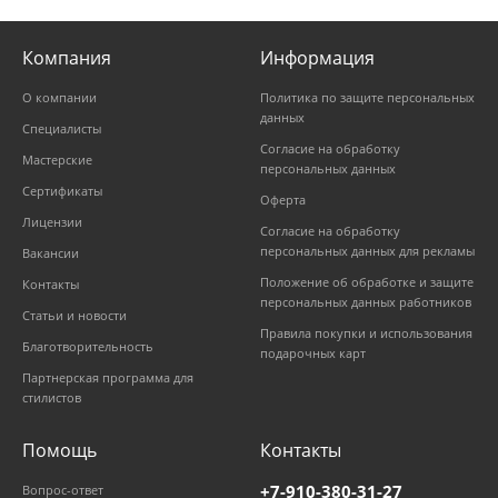
Компания
Информация
О компании
Политика по защите персональных
данных
Специалисты
Согласие на обработку
Мастерские
персональных данных
Сертификаты
Оферта
Лицензии
Согласие на обработку
персональных данных для рекламы
Вакансии
Положение об обработке и защите
Контакты
персональных данных работников
Статьи и новости
Правила покупки и использования
Благотворительность
подарочных карт
Партнерская программа для
стилистов
Помощь
Контакты
+7-910-380-31-27
Вопрос-ответ