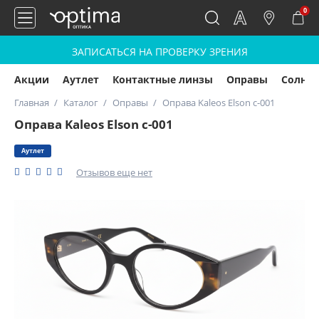
0
ЗАПИСАТЬСЯ НА ПРОВЕРКУ ЗРЕНИЯ
Акции
Аутлет
Контактные линзы
Оправы
Солнц
Главная
Каталог
Оправы
Оправа Kaleos Elson c-001
Оправа Kaleos Elson c-001
Аутлет
Отзывов еще нет