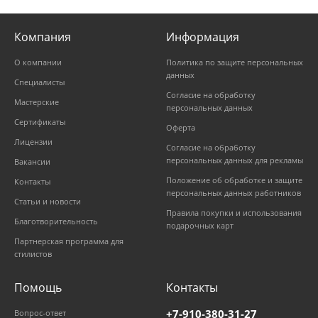
Компания
Информация
О компании
Политика по защите персональных
данных
Специалисты
Согласие на обработку
Мастерские
персональных данных
Сертификаты
Оферта
Лицензии
Согласие на обработку
персональных данных для рекламы
Вакансии
Положение об обработке и защите
Контакты
персональных данных работников
Статьи и новости
Правила покупки и использования
Благотворительность
подарочных карт
Партнерская программа для
стилистов
Помощь
Контакты
+7-910-380-31-27
Вопрос-ответ