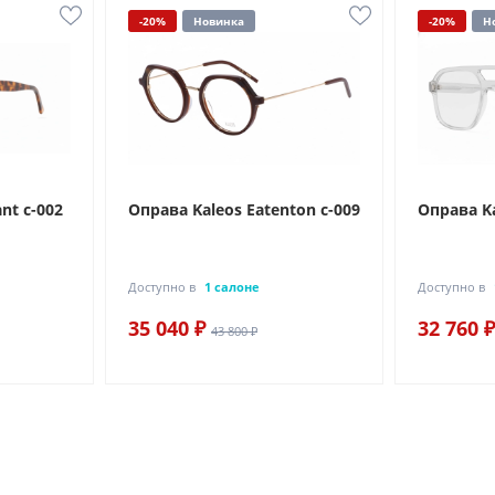
-20%
Новинка
-20%
Н
nt c-002
Оправа Kaleos Eatenton c-009
Оправа Ka
Доступно в
1 салоне
Доступно в
35 040 ₽
32 760 ₽
43 800 ₽