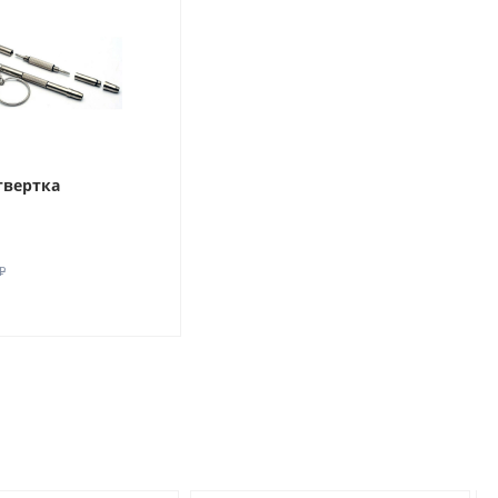
твертка
₽