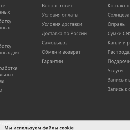
те
Вопрос-ответ
Контактн
нных
Условия оплаты
Солнцеза
ботку
Условия доставки
Оправы
нных
Доставка по России
Сумки CN
Самовывоз
Капли и 
ботку
Обмен и возврат
Распрода
нных для
Гарантии
Подарочн
работке
Услуги
альных
Запись к 
ов
Запись к 
и
06505 от 20.06.2019г.
Мы используем файлы cookie