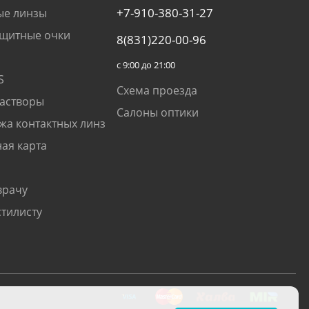
+7-910-380-31-27
ые линзы
щитные очки
8(831)220-00-96
с 9:00 до 21:00
S
Схема проезда
растворы
Салоны оптики
жа контактных линз
ая карта
врачу
стилисту