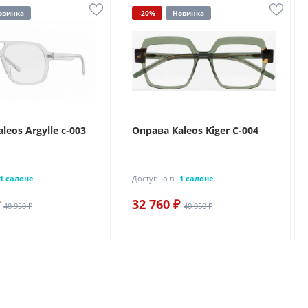
овинка
-20%
Новинка
leos Argylle c-003
Оправа Kaleos Kiger C-004
1 салоне
Доступно в
1 салоне
32 760 ₽
40 950 ₽
40 950 ₽