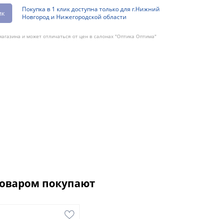
Покупка в 1 клик доступна только для г.Нижний
ик
Новгород и Нижегородской области
агазина и может отличаться от цен в салонах "Оптика Оптима"
товаром покупают