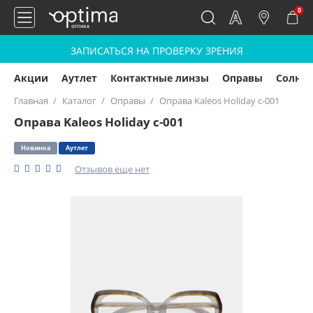
0
ЗАПИСАТЬСЯ НА ПРОВЕРКУ ЗРЕНИЯ
Акции
Аутлет
Контактные линзы
Оправы
Солнц
Главная
Каталог
Оправы
Оправа Kaleos Holiday c-001
Оправа Kaleos Holiday c-001
Новинка
Аутлет
Отзывов еще нет