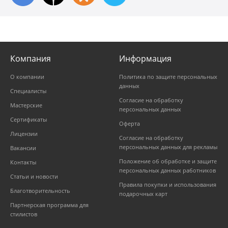
Компания
Информация
О компании
Политика по защите персональных
данных
Специалисты
Согласие на обработку
Мастерские
персональных данных
Сертификаты
Оферта
Лицензии
Согласие на обработку
персональных данных для рекламы
Вакансии
Положение об обработке и защите
Контакты
персональных данных работников
Статьи и новости
Правила покупки и использования
Благотворительность
подарочных карт
Партнерская программа для
стилистов