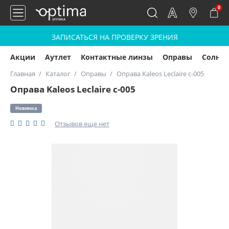
0
ЗАПИСАТЬСЯ НА ПРОВЕРКУ ЗРЕНИЯ
Акции
Аутлет
Контактные линзы
Оправы
Солнц
Главная
Каталог
Оправы
Оправа Kaleos Leclaire c-005
Оправа Kaleos Leclaire c-005
Новинка
Отзывов еще нет