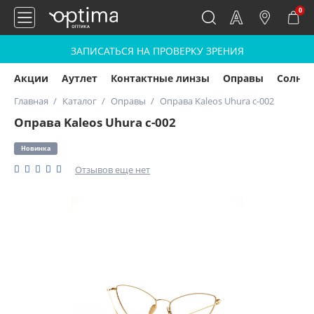
0
ЗАПИСАТЬСЯ НА ПРОВЕРКУ ЗРЕНИЯ
Акции
Аутлет
Контактные линзы
Оправы
Солнц
Главная
Каталог
Оправы
Оправа Kaleos Uhura c-002
Оправа Kaleos Uhura c-002
Новинка
Отзывов еще нет