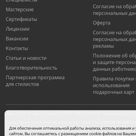
Согласие на обра
Мастерские
персональных да
Сертификаты
Оферта
Лицензии
Согласие на обра
Вакансии
персональных да
рекламы
Контакты
Положение об об
Статьи и новости
и защите персон
Благотворительность
данных работник
Партнерская программа
Правила покупки 
для стилистов
использования
подарочных карт
2026
,
ООО "Оптика "Оптима"
ОГРН 1185275027630. Лицензия №ЛО-52-0
Характеристики, описание, наличие и стоимость товаров не являют
Цены на сайте могут отличаться от цен в салонах и действуют толь
Для обеспечения оптимальной работы анализа, использования и
сайтом, Вы соглашаетесь с размещением cookie-файлов на Вашем