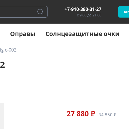
+7-910-380-31-27
Зап
с 9:00 до 21:00
Оправы
Солнцезащитные очки
ig c-002
02
27 880 ₽
34 850 ₽