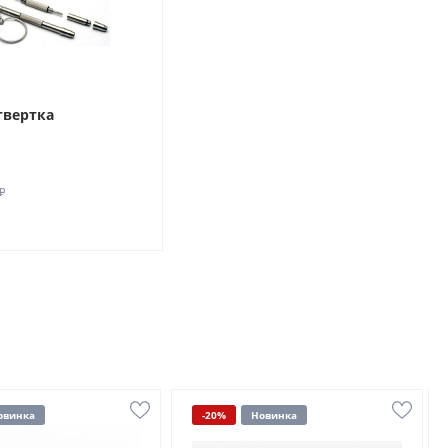
твертка
₽
овинка
-20%
Новинка