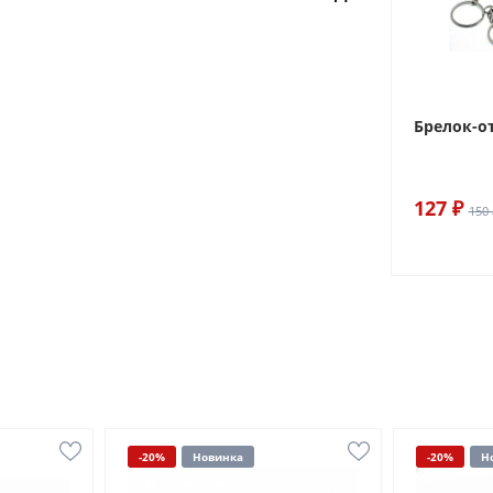
Брелок-о
127 ₽
150 
-20%
Новинка
-20%
Н