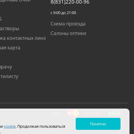
8(831)220-00-96
с 9:00 до 21:00
S
Схема проезда
растворы
Салоны оптики
жа контактных линз
ая карта
врачу
стилисту
Понятно
ии
cookie
. Продолжая пользоваться
.