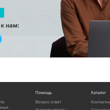
к нам:
Помощь
Каталог
те
Вопрос-ответ
Контактн
нных
Условия оплаты
Солнцеза