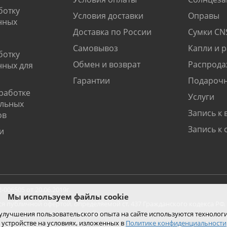
ботку
Условия доставки
Оправы
нных
Доставка по России
Сумки CN
Самовывоз
Капли и 
ботку
Обмен и возврат
Распрода
нных для
Гарантии
Подарочн
работке
Услуги
альных
Запись к 
ов
Запись к 
и
06505 от 20.06.2019г.
Мы используем файлы cookie
ся публичной офертой, определяемой ст. 437 Гражданского кодекса РФ.
ко при покупке с помощью сайта.
 улучшения пользовательского опыта на сайте используются технолог
 устройстве на условиях, изложенных в
Политике конфиденциальности