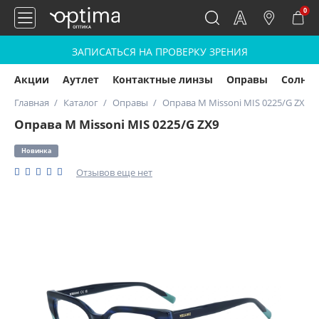
0
ЗАПИСАТЬСЯ НА ПРОВЕРКУ ЗРЕНИЯ
Акции
Аутлет
Контактные линзы
Оправы
Солнц
Главная
Каталог
Оправы
Оправа M Missoni MIS 0225/G ZX9
Оправа M Missoni MIS 0225/G ZX9
Новинка
Отзывов еще нет