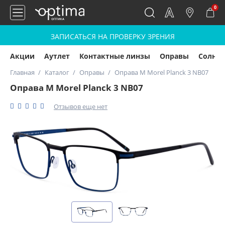
0
ЗАПИСАТЬСЯ НА ПРОВЕРКУ ЗРЕНИЯ
Акции
Аутлет
Контактные линзы
Оправы
Солнц
Главная
Каталог
Оправы
Оправа M Morel Planck 3 NB07
Оправа M Morel Planck 3 NB07
Отзывов еще нет