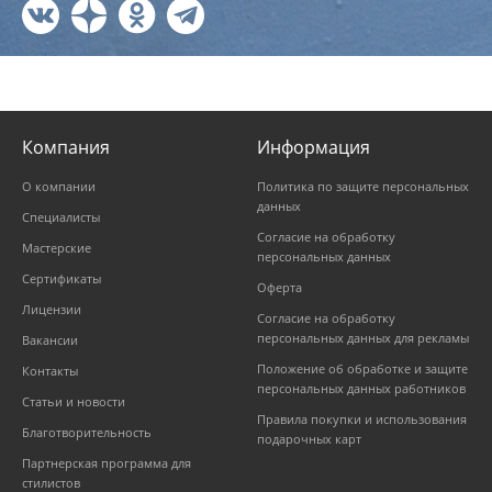
Компания
Информация
О компании
Политика по защите персональных
данных
Специалисты
Согласие на обработку
Мастерские
персональных данных
Сертификаты
Оферта
Лицензии
Согласие на обработку
персональных данных для рекламы
Вакансии
Положение об обработке и защите
Контакты
персональных данных работников
Статьи и новости
Правила покупки и использования
Благотворительность
подарочных карт
Партнерская программа для
стилистов