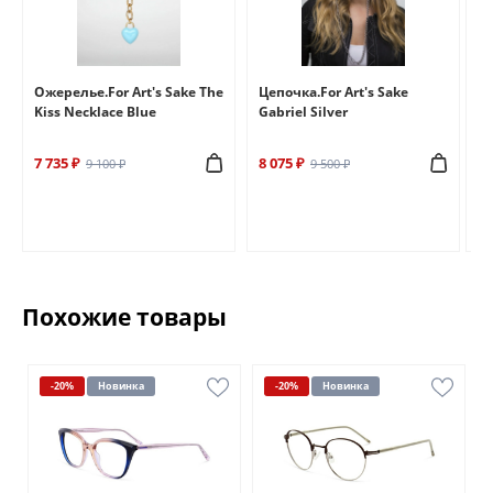
e
Ожерелье.For Art's Sake The
Цепочка.For Art's Sake
Бр
Kiss Necklace Blue
Gabriel Silver
Br
7 735 ₽
8 075 ₽
6 
9 100 ₽
9 500 ₽
Похожие товары
-20%
Новинка
-20%
Новинка