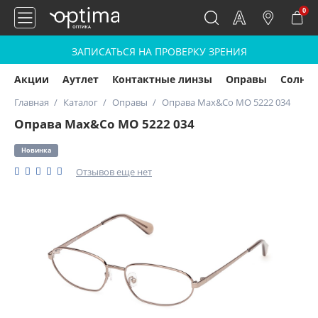
0
ЗАПИСАТЬСЯ НА ПРОВЕРКУ ЗРЕНИЯ
Акции
Аутлет
Контактные линзы
Оправы
Солнц
Главная
Каталог
Оправы
Оправа Max&Co MO 5222 034
Оправа Max&Co MO 5222 034
Новинка
Отзывов еще нет