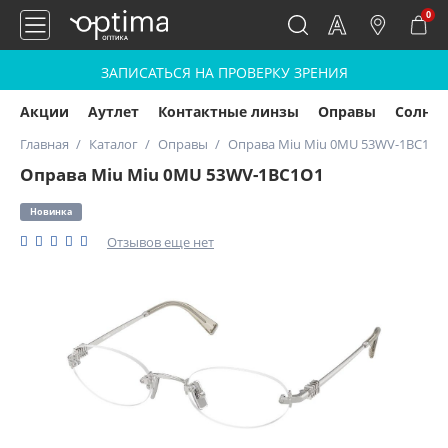
0
ЗАПИСАТЬСЯ НА ПРОВЕРКУ ЗРЕНИЯ
Акции
Аутлет
Контактные линзы
Оправы
Солнц
Главная
Каталог
Оправы
Оправа Miu Miu 0MU 53WV-1BC1O1
Оправа Miu Miu 0MU 53WV-1BC1O1
Новинка
Отзывов еще нет