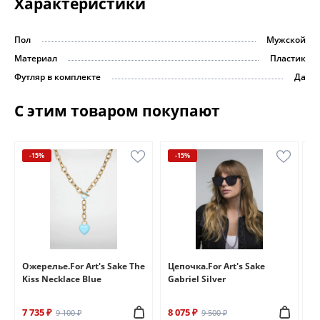
Характеристики
Пол
Мужской
Материал
Пластик
Футляр в комплекте
Да
С этим товаром покупают
-15%
-15%
e
Ожерелье.For Art's Sake The
Цепочка.For Art's Sake
Бр
Kiss Necklace Blue
Gabriel Silver
Br
7 735 ₽
8 075 ₽
6 
9 100 ₽
9 500 ₽