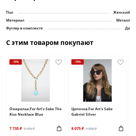
Пол
Женский
Материал
Металл
Футляр в комплекте
Да
С этим товаром покупают
-15%
-15%
e
Ожерелье.For Art's Sake The
Цепочка.For Art's Sake
Бр
Kiss Necklace Blue
Gabriel Silver
Br
7 735 ₽
8 075 ₽
6 
9 100 ₽
9 500 ₽