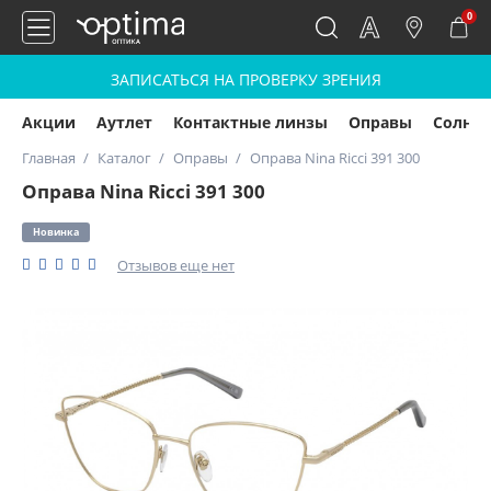
0
ЗАПИСАТЬСЯ НА ПРОВЕРКУ ЗРЕНИЯ
Акции
Аутлет
Контактные линзы
Оправы
Солнц
Главная
Каталог
Оправы
Оправа Nina Ricci 391 300
Оправа Nina Ricci 391 300
Новинка
Отзывов еще нет